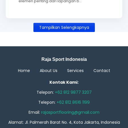
elemen penting dari lapangan b…
Tampilkan Selengkapnya
Raja Sport Indonesia
Home
About Us
Services
Contact
Kontak Kami:
Telepon:
+62 812 9877 3207
Telepon:
+62 812 8616 1199
Email:
rajasportflooring@gmail.com
Alamat: Jl. Palmerah Barat No. 4, Kota Jakarta, Indonesia